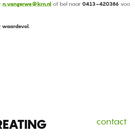
r
n.vangerwe@krn.nl
of bel naar
0413-420386
voor
 waardevol.
REATING
contact