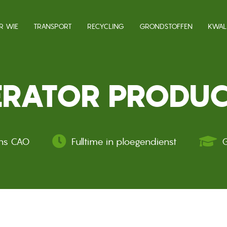
AVIGATIE
R WIE
TRANSPORT
RECYCLING
GRONDSTOFFEN
KWALI
ERATOR PRODUC
ens CAO
Fulltime in ploegendienst