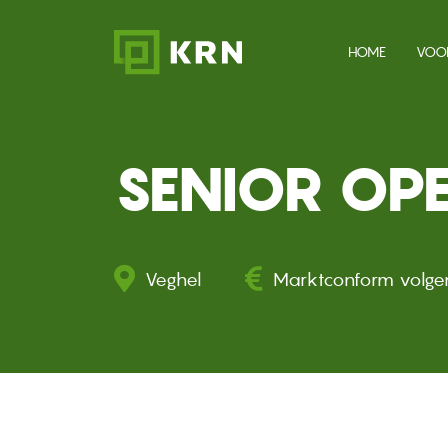
Overslaan en naar de inhoud gaan
HOOFDN
HOME
VOO
SENIOR OP
Veghel
Marktconform volg