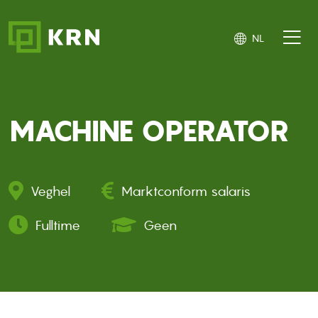
Overslaan en naar de inhoud gaan
NL
MACHINE OPERATOR
Veghel
Marktconform salaris
Fulltime
Geen