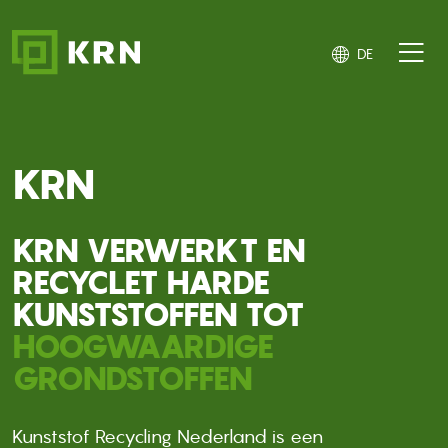
Direkt zum Inhalt
DE
KRN
KRN VERWERKT EN
RECYCLET HARDE
KUNSTSTOFFEN TOT
HOOGWAARDIGE
GRONDSTOFFEN
Kunststof Recycling Nederland is een