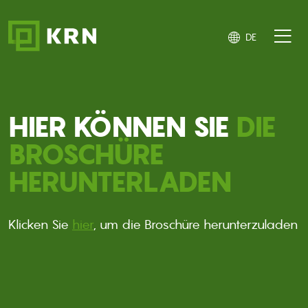
Direkt zum Inhalt
DE
HIER KÖNNEN SIE
DIE
BROSCHÜRE
HERUNTERLADEN
Klicken Sie
hier
, um die Broschüre herunterzuladen